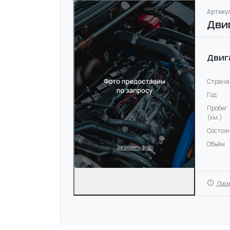
Артикул
Дви
Двиг
Страна
Год
Пробег
(км.)
Состоя
Объём
Посм