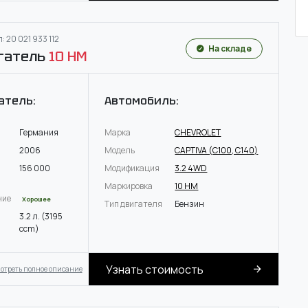
: 20 021 933 112
На складе
гатель
10 HM
атель:
Автомобиль:
Германия
Марка
CHEVROLET
2006
Модель
CAPTIVA (C100, C140)
156 000
Модификация
3.2 4WD
Маркировка
10 HM
ние
Хорошее
Тип двигателя
Бензин
3.2 л. (3195
ccm)
Узнать стоимость
отреть полное описание