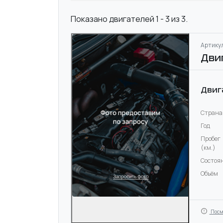
Показано двигателей 1 - 3 из 3.
Артикул
Дви
Двиг
Страна
Год
Пробег
(км.)
Состоя
Объём
Посм