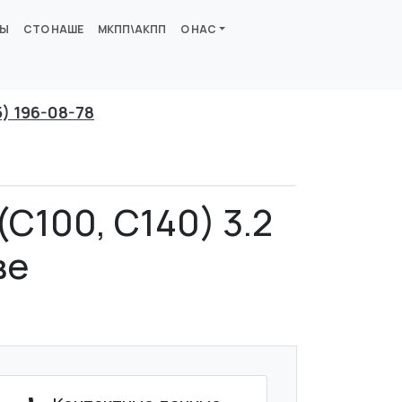
ВЫ
СТО НАШЕ
МКПП\АКПП
О НАС
5) 196-08-78
C100, C140) 3.2
ве