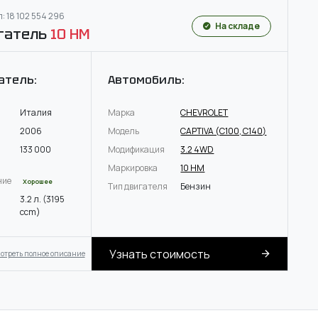
: 18 102 554 296
На складе
гатель
10 HM
атель:
Автомобиль:
Италия
Марка
CHEVROLET
2006
Модель
CAPTIVA (C100, C140)
133 000
Модификация
3.2 4WD
Маркировка
10 HM
ние
Хорошее
Тип двигателя
Бензин
3.2 л. (3195
ccm)
Узнать стоимость
отреть полное описание