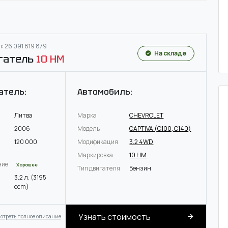
: 26 091 819 879
На складе
гатель
10 HM
атель:
Автомобиль:
Литва
Марка
CHEVROLET
2006
Модель
CAPTIVA (C100, C140)
120 000
Модификация
3.2 4WD
Маркировка
10 HM
ние
Хорошее
Тип двигателя
Бензин
3.2 л. (3195
ccm)
Узнать стоимость
отреть полное описание