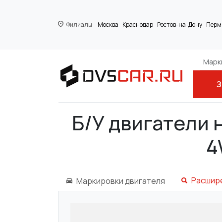
Филиалы:
Москва
Краснодар
Ростов-на-Дону
Перм
Марки
З
Главная
CHEVROLET
CAPTIVA (C100,
Б/У двигатели 
4
Расшир
Маркировки двигателя