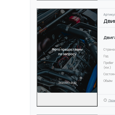
Артикул
Дви
Двиг
Страна
Год
Пробег
(км.)
Состоя
Объём
Посм