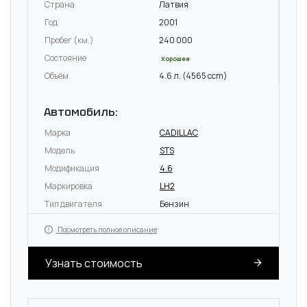
Страна
Латвия
Год
2001
Пробег (км.)
240 000
Состояние
Хорошее
Объём
4.6 л. (4565 ccm)
Автомобиль:
Марка
CADILLAC
Модель
STS
Модификация
4.6
Маркировка
LH2
Тип двигателя
Бензин
Посмотреть полное описание
Узнать стоимость