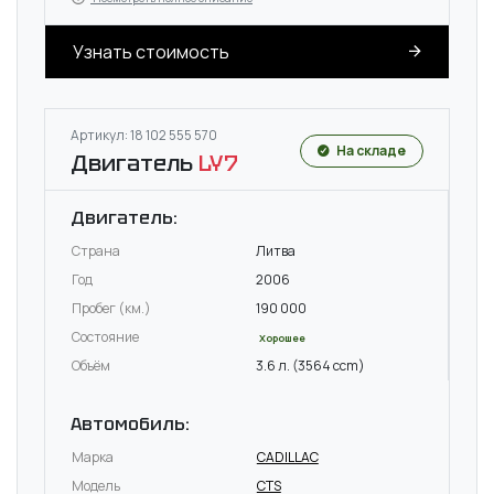
Узнать стоимость
Артикул: 18 102 555 570
На складе
Двигатель
LY7
Двигатель:
Страна
Литва
Год
2006
Пробег (км.)
190 000
Состояние
Хорошее
Объём
3.6 л. (3564 ccm)
Автомобиль:
Марка
CADILLAC
Модель
CTS