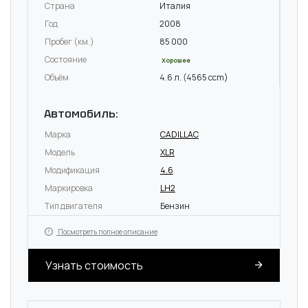
Страна
Италия
Год
2008
Пробег (км.)
85 000
Состояние
Хорошее
Объём
4.6 л. (4565 ccm)
Автомобиль:
Марка
CADILLAC
Модель
XLR
Модификация
4.6
Маркировка
LH2
Тип двигателя
Бензин
Посмотреть полное описание
Узнать стоимость