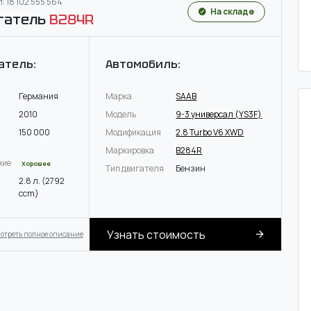
: 18 102 555 564
На складе
гатель
B284R
атель:
Автомобиль:
Германия
Марка
SAAB
2010
Модель
9-3 универсал (YS3F)
150 000
Модификация
2.8 Turbo V6 XWD
Маркировка
B284R
ние
Хорошее
Тип двигателя
Бензин
2.8 л. (2792
ccm)
Узнать стоимость
отреть полное описание