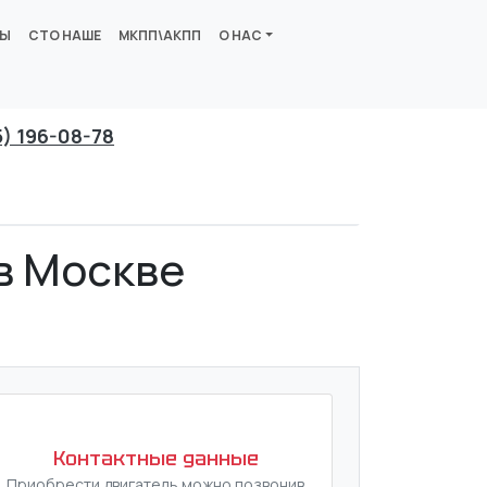
ВЫ
СТО НАШЕ
МКПП\АКПП
О НАС
5) 196-08-78
в Москве
Контактные данные
Приобрести двигатель можно позвонив