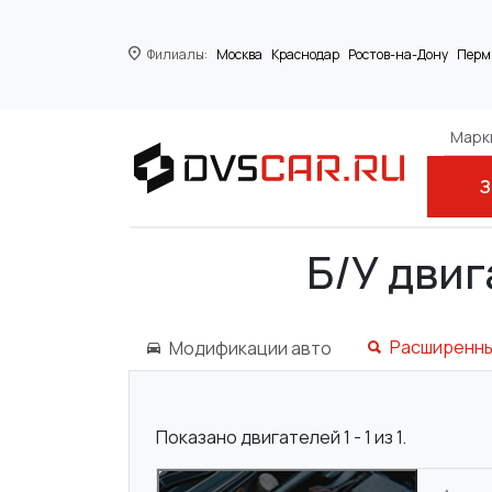
Филиалы:
Москва
Краснодар
Ростов-на-Дону
Перм
Марки
З
Главная
CADILLAC
B284R
Б/У дви
Расширенны
Модификации авто
Показано двигателей 1 - 1 из 1.