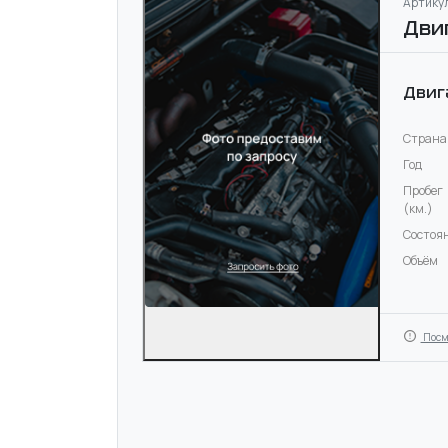
Артикул
Дви
Двиг
Страна
Год
Пробег
(км.)
Состоя
Объём
Посм