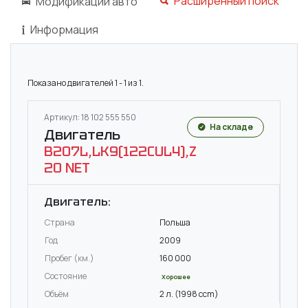
Расширенный поиск
Модификации авто
Информация
Показано двигателей 1 - 1 из 1.
Артикул: 18 102 555 550
На складе
Двигатель
B207L,LK9(122CUL4),Z
20 NET
Двигатель:
Страна
Польша
Год
2009
Пробег (км.)
160 000
Состояние
Хорошее
Объём
2 л. (1998 ccm)