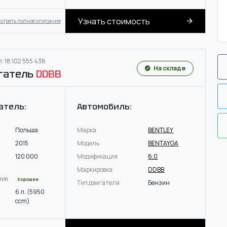
Узнать стоимость
отреть полное описание
: 18 102 555 438
На складе
гатель
DDBB
атель:
Автомобиль:
Польша
Марка
BENTLEY
2015
Модель
BENTAYGA
120 000
Модификация
6.0
Маркировка
DDBB
ние
Хорошее
Тип двигателя
Бензин
6 л. (5950
ccm)