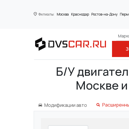
Филиалы:
Москва
Краснодар
Ростов-на-Дону
Перм
Марки
З
Главная
BENTLEY
BENTAYGA
Б/У двигател
Москве и
Расширенны
Модификации авто