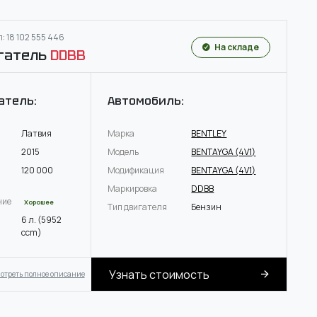
: 18 102 555 446
На складе
гатель
DDBB
атель:
Автомобиль:
Латвия
Марка
BENTLEY
2015
Модель
BENTAYGA (4V1)
120 000
Модификация
BENTAYGA (4V1)
Маркировка
DDBB
ние
Хорошее
Тип двигателя
Бензин
6 л. (5952
ccm)
Узнать стоимость
отреть полное описание