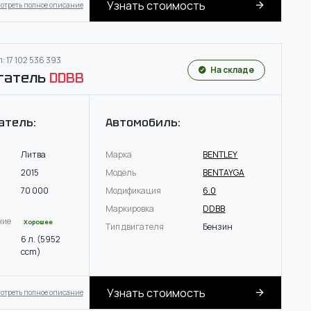
Узнать стоимость
отреть полное описание
: 17 102 536 393
На складе
гатель
DDBB
атель:
Автомобиль:
Литва
Марка
BENTLEY
2015
Модель
BENTAYGA
70 000
Модификация
6.0
Маркировка
DDBB
ние
Хорошее
Тип двигателя
Бензин
6 л. (5952
ccm)
Узнать стоимость
отреть полное описание