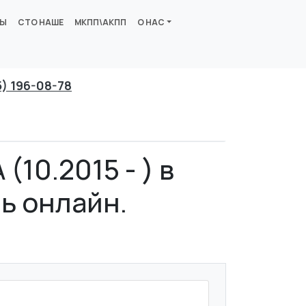
ВЫ
СТО НАШЕ
МКПП\АКПП
О НАС
5) 196-08-78
10.2015 - ) в
ь онлайн.