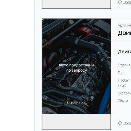
Посм
Артикул
Дви
Двиг
Страна
Год
Пробег
(км.)
Состоя
Объём
Посм