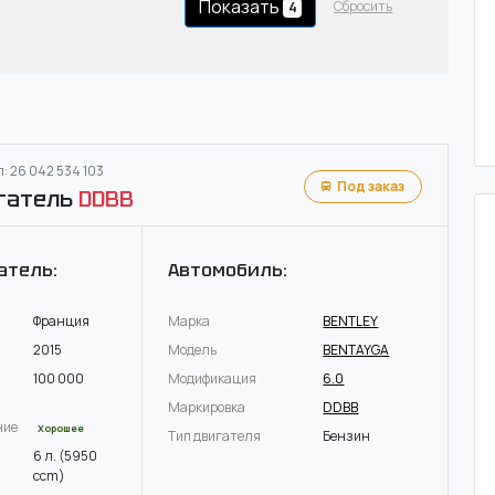
Показать
Сбросить
4
: 26 042 534 103
Под заказ
гатель
DDBB
атель:
Автомобиль:
Франция
Марка
BENTLEY
2015
Модель
BENTAYGA
100 000
Модификация
6.0
Маркировка
DDBB
ние
Хорошее
Тип двигателя
Бензин
6 л. (5950
ccm)