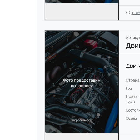
Посм
Артикул
Дви
Двиг
Страна
Год
Пробег
(км.)
Состоя
Объём