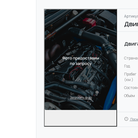
Артикул
Дви
Двиг
Страна
Год
Пробег
(км.)
Состоя
Объём
Посм