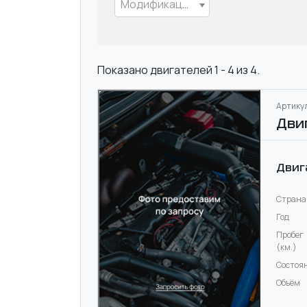
Модификация
Показано двигателей 1 - 4 из 4.
Артикул
Дви
Двиг
Страна
Год
Пробег
(км.)
Состоя
Объём