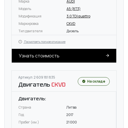
Марка
AUDI
Модель
A5 (8T3)
Модификация
3.0 TDI quattro
Маркировка
CKVD
Тип двигателя
Дизель
Посмотреть полное описание
Узнать стоимость
Артикул: 2 609 181 835
На складе
Двигатель
CKVD
Двигатель:
Страна
Литва
Год
2017
Пробег (км.)
21 000