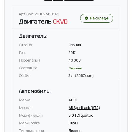
Артикул: 20 102 561 649
На складе
Двигатель
CKVD
Двигатель:
Страна
Япония
Год
2017
Пробег (км.)
40 000
Состояние
Хорошее
Объём
3 л. (2967 ccm)
Автомобиль:
Марка
AUDI
Модель
A5 Sportback (8TA)
Модификация
3.0 TDI quattro
Маркировка
CKVD
Тип двигателя
Дизель