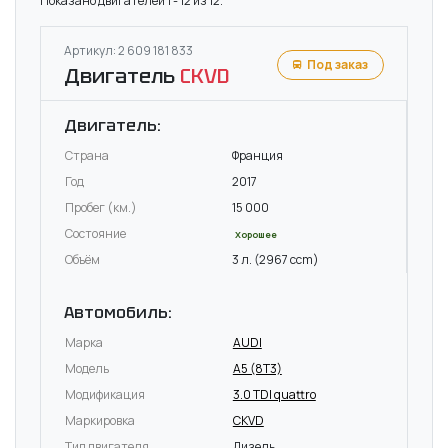
Показано двигателей 1 - 12 из 12.
Артикул: 2 609 181 833
Под заказ
Двигатель
CKVD
Двигатель:
Страна
Франция
Год
2017
Пробег (км.)
15 000
Состояние
Хорошее
Объём
3 л. (2967 ccm)
Автомобиль:
Марка
AUDI
Модель
A5 (8T3)
Модификация
3.0 TDI quattro
Маркировка
CKVD
Тип двигателя
Дизель