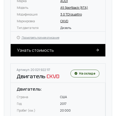
Марка
AUDI
Модель
A5 Sportback (8TA)
Модификация
3.0 TDI quattro
Маркировка
CKVD
Тип двигателя
Дизель
Посмотреть полное описание
Узнать стоимость
Артикул: 20 021 922 117
На складе
Двигатель
CKVD
Двигатель:
Страна
США
Год
2017
Пробег (км.)
20 000