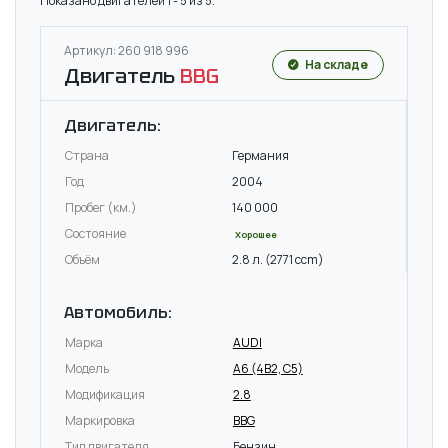
Показано двигателей 1 - 5 из 5.
Артикул: 260 918 996
На складе
Двигатель
BBG
Двигатель:
Страна
Германия
Год
2004
Пробег (км.)
140 000
Состояние
Хорошее
Объём
2.8 л. (2771 ccm)
Автомобиль:
Марка
AUDI
Модель
A6 (4B2, C5)
Модификация
2.8
Маркировка
BBG
Тип двигателя
Бензин