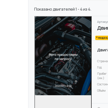
Показано двигателей 1 - 4 из 4.
Артикул
Дви
* подх
Двиг
Страна
Год
Пробег
(км.)
Состоя
Объём