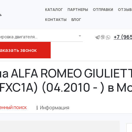
КАТАЛОГ
ПАРТНЕРЫ
ОТПРАВКИ
ОТЗЫ
ь
КОНТАКТЫ
БЛОГ
+7 (96
ровка двигателя...
аказать звонок
0_)
1.8 TBi (940FXC1A)
на ALFA ROMEO GIULIETTA
FXC1A) (04.2010 - ) в М
енный поиск
Информация