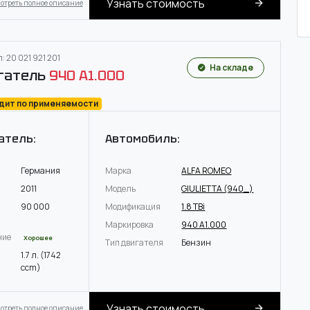
Узнать стоимость
отреть полное описание
: 20 021 921 201
На складе
гатель
940 A1.000
одит по применяемости
атель:
Автомобиль:
Германия
Марка
ALFA ROMEO
2011
Модель
GIULIETTA (940_)
90 000
Модификация
1.8 TBi
Маркировка
940 A1.000
ние
Хорошее
Тип двигателя
Бензин
1.7 л. (1742
ccm)
Узнать стоимость
отреть полное описание