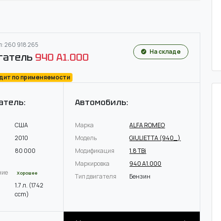
: 260 918 265
На складе
гатель
940 A1.000
одит по применяемости
атель:
Автомобиль:
США
Марка
ALFA ROMEO
2010
Модель
GIULIETTA (940_)
80 000
Модификация
1.8 TBi
Маркировка
940 A1.000
ние
Хорошее
Тип двигателя
Бензин
1.7 л. (1742
ccm)