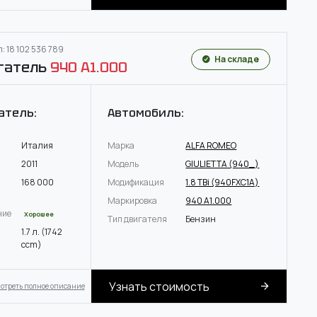
: 18 102 536 789
На складе
гатель
940 A1.000
атель:
Автомобиль:
Италия
Марка
ALFA ROMEO
2011
Модель
GIULIETTA (940_)
168 000
Модификация
1.8 TBi (940FXC1A)
Маркировка
940 A1.000
ние
Хорошее
Тип двигателя
Бензин
1.7 л. (1742
ccm)
Узнать стоимость
отреть полное описание