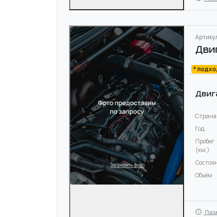
Артикул
Дви
* подх
Двиг
Страна
Год
Пробег
(км.)
Состоя
Объём
Посм