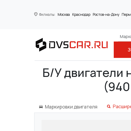
Филиалы:
Москва
Краснодар
Ростов-на-Дону
Перм
Марки
З
Главная
ALFA ROMEO
GIULIETTA (94
Б/У двигатели 
(940
Расшир
Маркировки двигателя