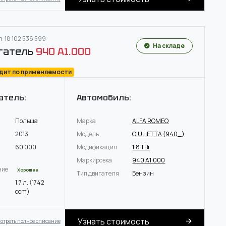
: 18 102 536 599
На складе
гатель
940 A1.000
одит по применяемости
атель:
Автомобиль:
Польша
Марка
ALFA ROMEO
2013
Модель
GIULIETTA (940_)
60 000
Модификация
1.8 TBi
Маркировка
940 A1.000
ние
Хорошее
Тип двигателя
Бензин
1.7 л. (1742
ccm)
Узнать стоимость
отреть полное описание