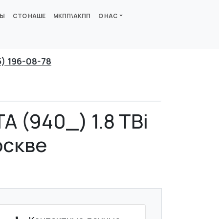
ВЫ
СТО НАШЕ
МКПП\АКПП
О НАС
5) 196-08-78
 (940_) 1.8 TBi
оскве