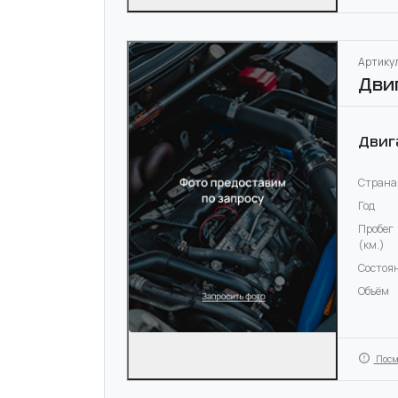
Артикул
Дви
Двиг
Страна
Год
Пробег
(км.)
Состоя
Объём
Посм