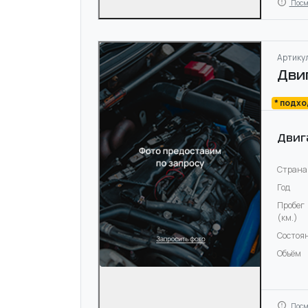
Посм
Артикул
Дви
* подх
Двиг
Страна
Год
Пробег
(км.)
Состоя
Объём
Посм