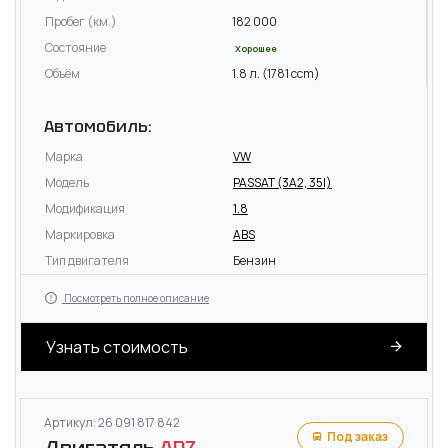
Пробег (км.)
182 000
Состояние
Хорошее
Объём
1.8 л. (1781 ccm)
Автомобиль:
Марка
VW
Модель
PASSAT (3A2, 35I)
Модификация
1.8
Маркировка
ABS
Тип двигателя
Бензин
Посмотреть полное описание
Узнать стоимость
Артикул: 26 091 817 842
Под заказ
Двигатель
ADZ