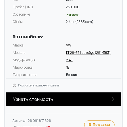
Пробег (км.)
250 000
Состояние
Хорошее
Объём
2.4 л. (2383 ccm)
Автомобиль:
Марка
VW
Модель
LT 28-35 I автобус (281-363)
Модификация
2.4 i
Маркировка
1E
Тип двигателя
Бензин
Посмотреть полное описание
Узнать стоимость
Артикул: 26 091 817 826
Под заказ