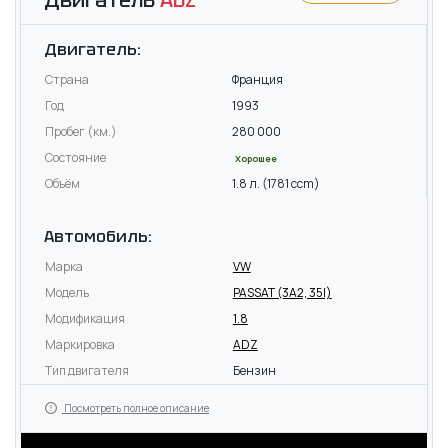
Двигатель:
Страна
Франция
Год
1993
Пробег (км.)
280 000
Состояние
Хорошее
Объём
1.8 л. (1781 ccm)
Автомобиль:
Марка
VW
Модель
PASSAT (3A2, 35I)
Модификация
1.8
Маркировка
ADZ
Тип двигателя
Бензин
Посмотреть полное описание