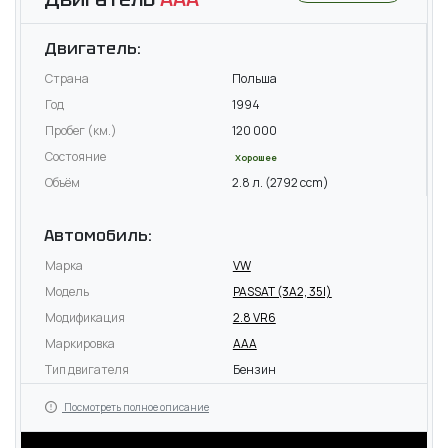
Двигатель:
Страна
Польша
Год
1994
Пробег (км.)
120 000
Состояние
Хорошее
Объём
2.8 л. (2792 ccm)
Автомобиль:
Марка
VW
Модель
PASSAT (3A2, 35I)
Модификация
2.8 VR6
Маркировка
AAA
Тип двигателя
Бензин
Посмотреть полное описание