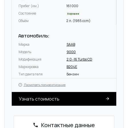
Пробег (км.)
161 000
Состояние
Хорошее
Объём
2 л. (1985 ccm)
Автомобиль:
Марка
SAAB
Модель
9000
Модификация
2.0 -16 Turbo CD
Маркировка
B204E
Тип двигателя
Бензин
Посмотреть полное описание
Узнать стоимость
Контактные данные