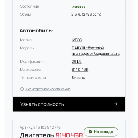
Состояние
Хорошее
Объём
2.8 л. (2798 ccm)
Автомобиль:
Марка
IVECO
Модель
DAILY III c бортовой
платформой/ходовая часть
Модификация
29 L 9
Маркировка
8140.43R
Тип двигателя
Дизель
Посмотреть полное описание
Узнать стоимость
Артикул: 18 102 542 779
На складе
Двигатель
8140.43R