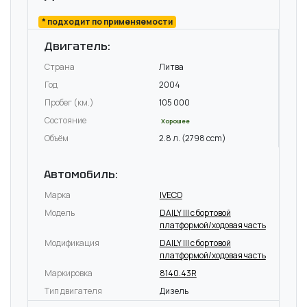
* подходит по применяемости
Двигатель:
Страна
Литва
Год
2004
Пробег (км.)
105 000
Состояние
Хорошее
Объём
2.8 л. (2798 ccm)
Автомобиль:
Марка
IVECO
Модель
DAILY III c бортовой
платформой/ходовая часть
Модификация
DAILY III c бортовой
платформой/ходовая часть
Маркировка
8140.43R
Тип двигателя
Дизель