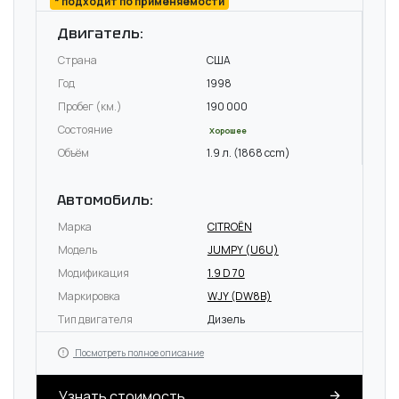
* подходит по применяемости
Двигатель:
Страна
США
Год
1998
Пробег (км.)
190 000
Состояние
Хорошее
Объём
1.9 л. (1868 ccm)
Автомобиль:
Марка
CITROËN
Модель
JUMPY (U6U)
Модификация
1.9 D 70
Маркировка
WJY (DW8B)
Тип двигателя
Дизель
Посмотреть полное описание
Узнать стоимость