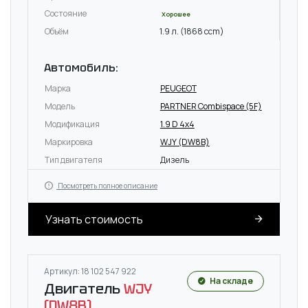
Состояние
Хорошее
Объём
1.9 л. (1868 ccm)
Автомобиль:
Марка
PEUGEOT
Модель
PARTNER Combispace (5F)
Модификация
1.9 D 4x4
Маркировка
WJY (DW8B)
Тип двигателя
Дизель
Посмотреть полное описание
Узнать стоимость
Артикул: 18 102 547 922
На складе
Двигатель
WJY
(DW8B)