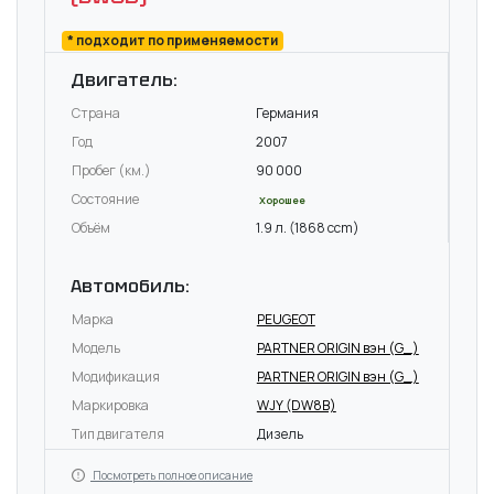
* подходит по применяемости
Двигатель:
Страна
Германия
Год
2007
Пробег (км.)
90 000
Состояние
Хорошее
Объём
1.9 л. (1868 ccm)
Автомобиль:
Марка
PEUGEOT
Модель
PARTNER ORIGIN вэн (G_)
Модификация
PARTNER ORIGIN вэн (G_)
Маркировка
WJY (DW8B)
Тип двигателя
Дизель
Посмотреть полное описание