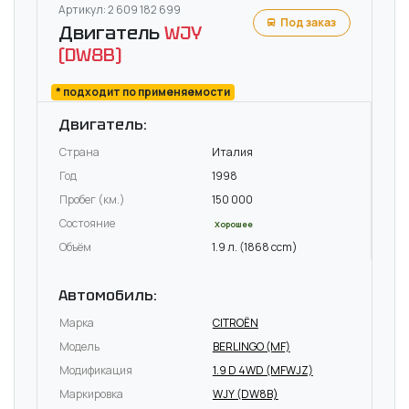
Артикул: 2 609 182 699
Под заказ
Двигатель
WJY
(DW8B)
* подходит по применяемости
Двигатель:
Страна
Италия
Год
1998
Пробег (км.)
150 000
Состояние
Хорошее
Объём
1.9 л. (1868 ccm)
Автомобиль:
Марка
CITROËN
Модель
BERLINGO (MF)
Модификация
1.9 D 4WD (MFWJZ)
Маркировка
WJY (DW8B)