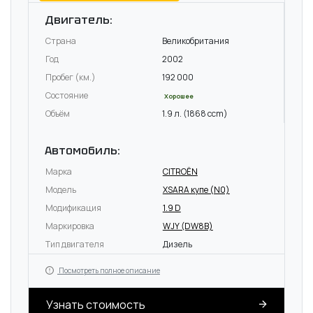
Двигатель:
Страна
Великобритания
Год
2002
Пробег (км.)
192 000
Состояние
Хорошее
Объём
1.9 л. (1868 ccm)
Автомобиль:
Марка
CITROËN
Модель
XSARA купе (N0)
Модификация
1.9 D
Маркировка
WJY (DW8B)
Тип двигателя
Дизель
Посмотреть полное описание
Узнать стоимость