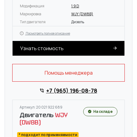
Модификация
1.9 D
Маркировка
WJY (DW8B)
Тип двигателя
Дизель
Посмотреть полное описание
Узнать стоимость
Помощь менеджера
+7 (965) 196-08-78
Артикул: 20 021 922 689
На складе
Двигатель
WJY
(DW8B)
* подходит по применяемости