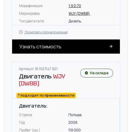
Модификация
1.9 D 70
Маркировка
WJY (DW8B)
Тип двигателя
Дизель
Посмотреть полное описание
Узнать стоимость
Артикул: 18 102 547 921
На складе
Двигатель
WJY
(DW8B)
* подходит по применяемости
Двигатель:
Страна
Польша
Год
2008
Пробег (км.)
119 000