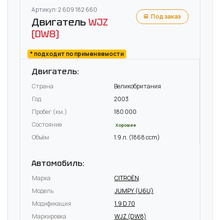
Артикул: 2 609 182 660
Под заказ
Двигатель
WJZ
(DW8)
* подходит по применяемости
Двигатель:
Страна
Великобритания
Год
2003
Пробег (км.)
180 000
Состояние
Хорошее
Объём
1.9 л. (1868 ccm)
Автомобиль:
Марка
CITROËN
Модель
JUMPY (U6U)
Модификация
1.9 D 70
Маркировка
WJZ (DW8)