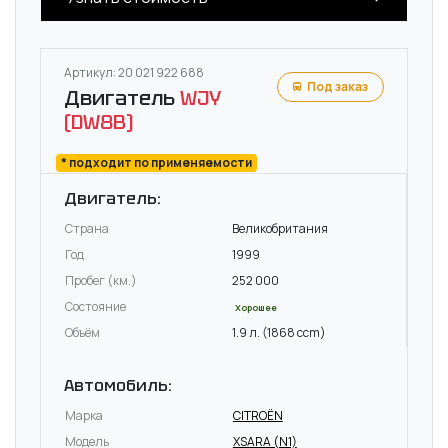
Артикул: 20 021 922 688
Под заказ
Двигатель
WJY
(DW8B)
* подходит по применяемости
Двигатель:
Страна
Великобритания
Год
1999
Пробег (км.)
252 000
Состояние
Хорошее
Объём
1.9 л. (1868 ccm)
Автомобиль:
Марка
CITROËN
Модель
XSARA (N1)