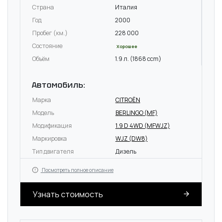
Страна
Италия
Год
2000
Пробег (км.)
228 000
Состояние
Хорошее
Объём
1.9 л. (1868 ccm)
Автомобиль:
Марка
CITROËN
Модель
BERLINGO (MF)
Модификация
1.9 D 4WD (MFWJZ)
Маркировка
WJZ (DW8)
Тип двигателя
Дизель
Посмотреть полное описание
Узнать стоимость