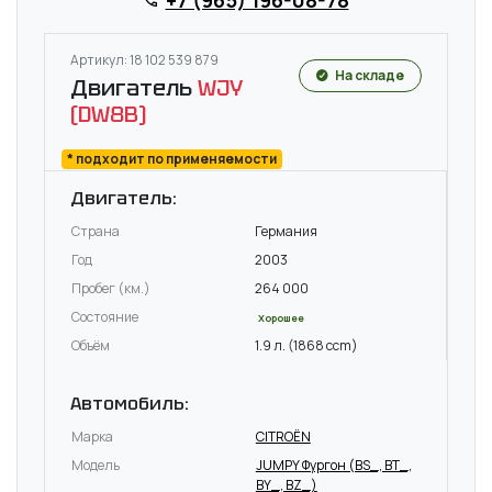
Артикул: 18 102 539 879
На складе
Двигатель
WJY
(DW8B)
* подходит по применяемости
Двигатель:
Страна
Германия
Год
2003
Пробег (км.)
264 000
Состояние
Хорошее
Объём
1.9 л. (1868 ccm)
Автомобиль:
Марка
CITROËN
Модель
JUMPY Фургон (BS_, BT_,
BY_, BZ_)