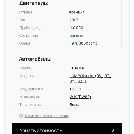
Двигатель:
Страна
Франция
Год
2003
Пробег (км.)
140 000
Состояние
Хорошее
Объём
1.9 л. (1868 ccm)
Автомобиль:
Марка
CITROËN
Модель
JUMPY Фургон (BS_, BT_,
BY_, BZ_)
Модификация
1.9 D 70
Маркировка
WJY (DW8B)
Тип двигателя
Дизель
Посмотреть полное описание
Узнать стоимость