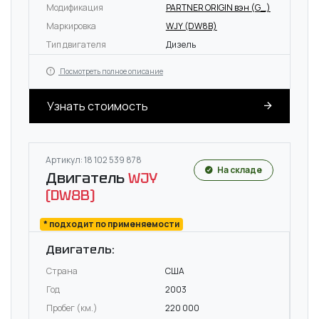
Модификация
PARTNER ORIGIN вэн (G_)
Маркировка
WJY (DW8B)
Тип двигателя
Дизель
Посмотреть полное описание
Узнать стоимость
Артикул: 18 102 539 878
На складе
Двигатель
WJY
(DW8B)
* подходит по применяемости
Двигатель:
Страна
США
Год
2003
Пробег (км.)
220 000