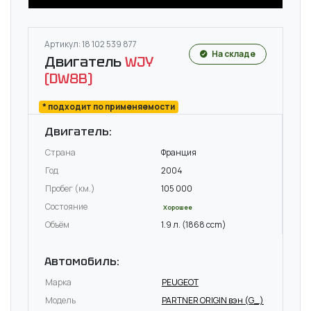
Артикул: 18 102 539 877
На складе
Двигатель
WJY
(DW8B)
* подходит по применяемости
Двигатель:
Страна
Франция
Год
2004
Пробег (км.)
105 000
Состояние
Хорошее
Объём
1.9 л. (1868 ccm)
Автомобиль:
Марка
PEUGEOT
Модель
PARTNER ORIGIN вэн (G_)