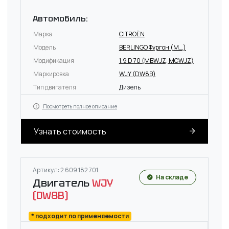
Автомобиль:
Марка
CITROËN
Модель
BERLINGO Фургон (M_)
Модификация
1.9 D 70 (MBWJZ, MCWJZ)
Маркировка
WJY (DW8B)
Тип двигателя
Дизель
Посмотреть полное описание
Узнать стоимость
Артикул: 2 609 182 701
На складе
Двигатель
WJY
(DW8B)
* подходит по применяемости