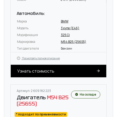
Автомобиль:
Марка
BMW
Модель
3 купе (E46)
Модификация
325 Ci
Маркировка
M54 B25 (256S5)
Тип двигателя
Бензин
Посмотреть полное описание
Узнать стоимость
Артикул: 2 609 182 223
На складе
Двигатель
M54 B25
(256S5)
* подходит по применяемости