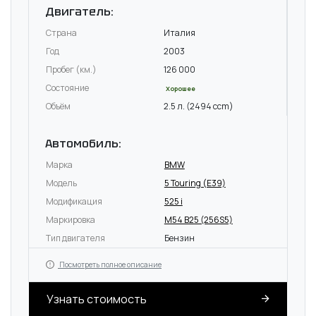
Двигатель:
Страна
Италия
Год
2003
Пробег (км.)
126 000
Состояние
Хорошее
Объём
2.5 л. (2494 ccm)
Автомобиль:
Марка
BMW
Модель
5 Touring (E39)
Модификация
525 i
Маркировка
M54 B25 (256S5)
Тип двигателя
Бензин
Посмотреть полное описание
Узнать стоимость