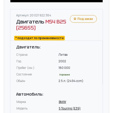
Артикул: 20 021 922 384
Под заказ
Двигатель
M54 B25
(256S5)
* подходит по применяемости
Двигатель:
Страна
Литва
Год
2002
Пробег (км.)
180 000
Состояние
Хорошее
Объём
2.5 л. (2494 ccm)
Автомобиль:
Марка
BMW
Модель
5 Touring (E39)