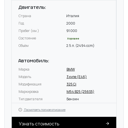
Двигатель:
Страна
Италия
Год
2000
Пробег (км.)
91 000
Состояние
Хорошее
Объём
2.5 л. (2494 ccm)
Автомобиль:
Марка
BMW
Модель
3 купе (E46)
Модификация
325 Ci
Маркировка
M54 B25 (256S5)
Тип двигателя
Бензин
Посмотреть полное описание
Узнать стоимость