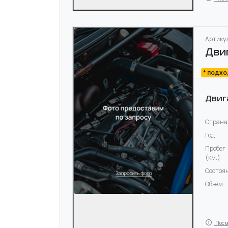
Артикул
Дви
* подх
Двиг
Страна
Год
Пробег
(км.)
Состоя
Объём
Посм