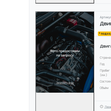
Артикул
Дви
* подх
Двиг
Страна
Год
Пробег
(км.)
Состоя
Объём
Посм