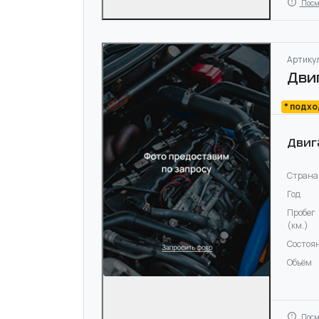
Посм
Артикул
Дви
* подх
Двиг
Страна
Год
Пробег
(км.)
Состоя
Объём
Посм