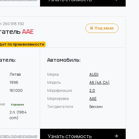
: 260 918 392
Под заказ
гатель
AAE
одит по применяемости
атель:
Автомобиль:
Литва
Марка
AUDI
1996
Модель
A6 (4A, C4)
161 000
Модификация
2.0
Маркировка
AAE
ние
Хорошее
Тип двигателя
Бензин
2 л. (1984
ccm)
Узнать стоимость
отреть полное описание