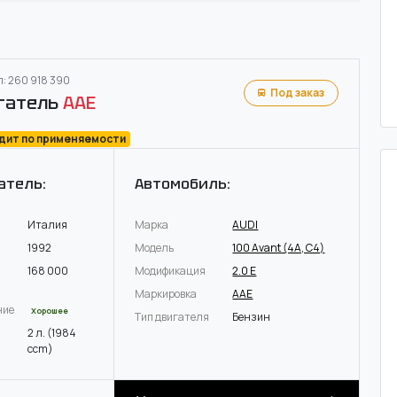
: 260 918 390
Под заказ
гатель
AAE
одит по применяемости
атель:
Автомобиль:
Италия
Марка
AUDI
1992
Модель
100 Avant (4A, C4)
168 000
Модификация
2.0 E
Маркировка
AAE
ние
Хорошее
Тип двигателя
Бензин
2 л. (1984
ccm)