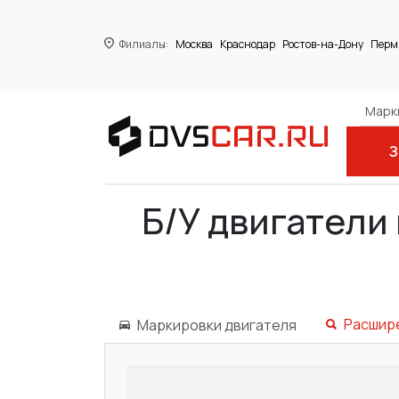
Филиалы:
Москва
Краснодар
Ростов-на-Дону
Перм
Марки
З
Главная
AUDI
A6 Avant (4A, C4)
2.0
Б/У двигатели н
Расшир
Маркировки двигателя