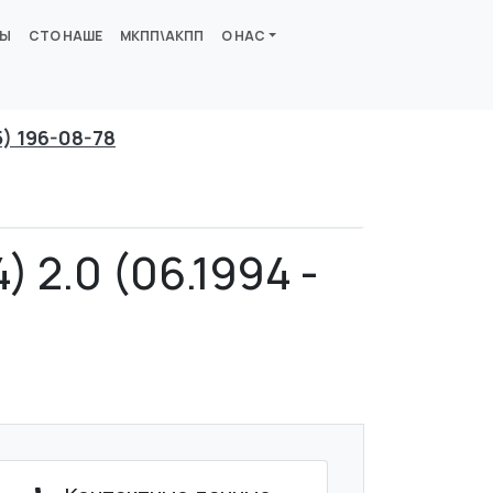
ВЫ
СТО НАШЕ
МКПП\АКПП
О НАС
5) 196-08-78
) 2.0 (06.1994 -