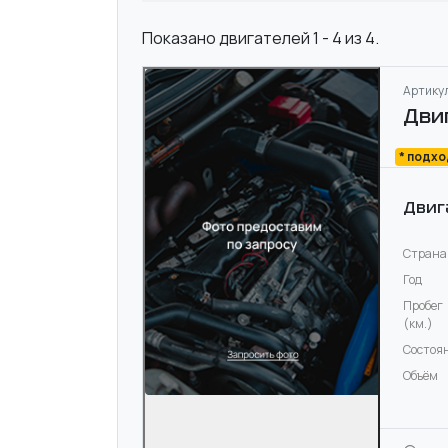
Показано двигателей 1 - 4 из 4.
Артикул
Дви
* подх
Двиг
Страна
Год
Пробег
(км.)
Состоя
Объём