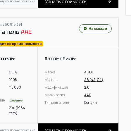
Узнать стоимость
отреть полное описание
: 260 918 391
На складе
гатель
AAE
одит по применяемости
атель:
Автомобиль:
США
Марка
AUDI
1995
Модель
A6 (4A, C4)
115 000
Модификация
2.0
Маркировка
AAE
ние
Хорошее
Тип двигателя
Бензин
2 л. (1984
ccm)
Узнать стоимость
отреть полное описание