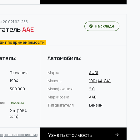
: 20 021 921 255
На складе
гатель
AAE
одит по применяемости
атель:
Автомобиль:
Германия
Марка
AUDI
1994
Модель
100 (4A, C4)
300 000
Модификация
2.0
Маркировка
AAE
ние
Хорошее
Тип двигателя
Бензин
2 л. (1984
ccm)
Узнать стоимость
отреть полное описание