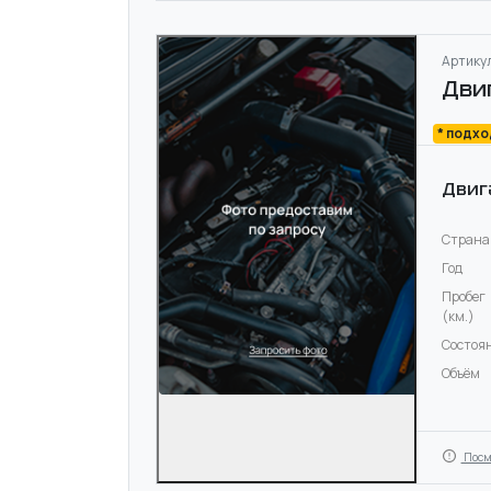
Артикул
Дви
* подх
Двиг
Страна
Год
Пробег
(км.)
Состоя
Объём
Посм