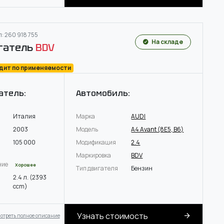
: 260 918 755
На складе
гатель
BDV
одит по применяемости
атель:
Автомобиль:
Италия
Марка
AUDI
2003
Модель
A4 Avant (8E5, B6)
105 000
Модификация
2.4
Маркировка
BDV
ние
Хорошее
Тип двигателя
Бензин
2.4 л. (2393
ccm)
Узнать стоимость
отреть полное описание