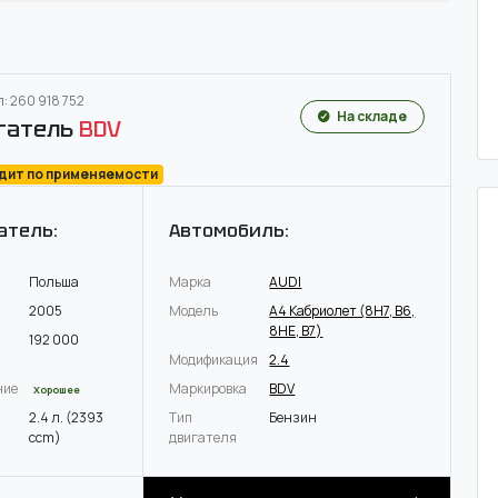
: 260 918 752
На складе
гатель
BDV
одит по применяемости
атель:
Автомобиль:
Польша
Марка
AUDI
2005
Модель
A4 Кабриолет (8H7, B6,
8HE, B7)
192 000
Модификация
2.4
ние
Маркировка
BDV
Хорошее
2.4 л. (2393
Тип
Бензин
ccm)
двигателя