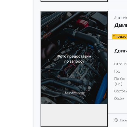
Артикул
Дви
* подх
Двиг
Страна
Год
Пробег
(км.)
Состоя
Объём
Посм