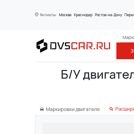
Филиалы:
Москва
Краснодар
Ростов-на-Дону
Перм
Марки
З
Главная
AUDI
A6 (4B2, C5)
2.4
Б/У двигател
Расшир
Маркировки двигателя