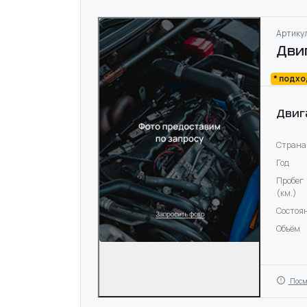
Артикул
Дви
* подх
Двиг
Страна
Год
Пробег
(км.)
Состоя
Объём
Посм