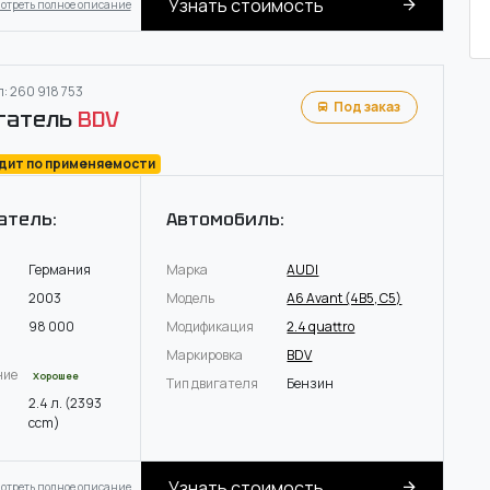
Узнать стоимость
отреть полное описание
: 260 918 753
Под заказ
гатель
BDV
одит по применяемости
атель:
Автомобиль:
Германия
Марка
AUDI
2003
Модель
A6 Avant (4B5, C5)
98 000
Модификация
2.4 quattro
Маркировка
BDV
ние
Хорошее
Тип двигателя
Бензин
2.4 л. (2393
ccm)
Узнать стоимость
отреть полное описание