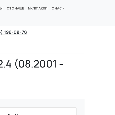
ВЫ
СТО НАШЕ
МКПП\АКПП
О НАС
5) 196-08-78
.4 (08.2001 -