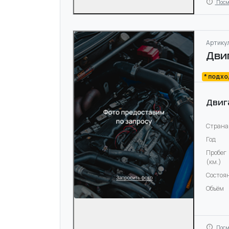
Посм
Артикул
Дви
* подх
Двиг
Страна
Год
Пробег
(км.)
Состоя
Объём
Посм