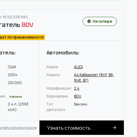
: 18 102 536 884
На складе
гатель
BDV
одит по применяемости
атель:
Автомобиль:
США
Марка
AUDI
2004
Модель
A4 Кабриолет (8H7, B6,
8HE, B7)
210 000
Модификация
2.4
ние
Маркировка
BDV
Хорошее
2.4 л. (2393
Тип
Бензин
ccm)
двигателя
Узнать стоимость
отреть полное описание