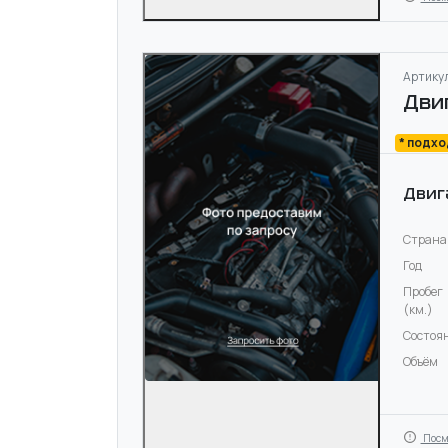
Артикул
Дви
* подх
Двиг
Страна
Год
Пробег
(км.)
Состоя
Объём
Посм