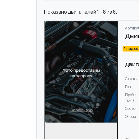
Показано двигателей 1 - 8 из 8.
Артикул
Дви
* подх
Двиг
Страна
Год
Пробег
(км.)
Состоя
Объём