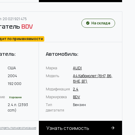
: 20 021 921 475
На складе
гатель
BDV
одит по применяемости
атель:
Автомобиль:
США
Марка
AUDI
2004
Модель
A4 Кабриолет (8H7, B6,
8HE, B7)
192 000
Модификация
2.4
ние
Маркировка
BDV
Хорошее
2.4 л. (2393
Тип
Бензин
ccm)
двигателя
Узнать стоимость
отреть полное описание