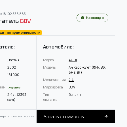
: 18 102 536 885
На складе
гатель
BDV
одит по применяемости
атель:
Автомобиль:
Латвия
Марка
AUDI
2002
Модель
A4 Кабриолет (8H7, B6,
8HE, B7)
161 000
Модификация
2.4
ние
Маркировка
BDV
Хорошее
2.4 л. (2393
Тип
Бензин
ccm)
двигателя
Узнать стоимость
отреть полное описание