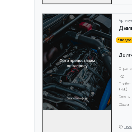
Артикул
Дви
* подх
Двиг
Страна
Год
Пробег
(км.)
Состоя
Объём
Посм