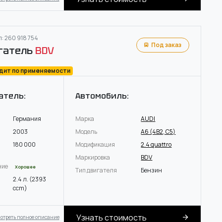
: 260 918 754
Под заказ
гатель
BDV
одит по применяемости
атель:
Автомобиль:
Германия
Марка
AUDI
2003
Модель
A6 (4B2, C5)
180 000
Модификация
2.4 quattro
Маркировка
BDV
ние
Хорошее
Тип двигателя
Бензин
2.4 л. (2393
ccm)
Узнать стоимость
отреть полное описание