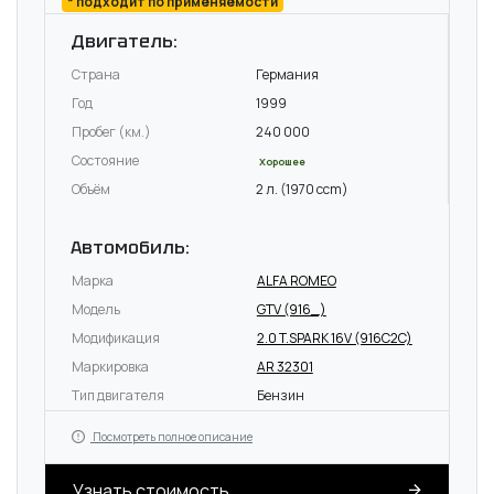
* подходит по применяемости
Двигатель:
Страна
Германия
Год
1999
Пробег (км.)
240 000
Состояние
Хорошее
Объём
2 л. (1970 ccm)
Автомобиль:
Марка
ALFA ROMEO
Модель
GTV (916_)
Модификация
2.0 T.SPARK 16V (916C2C)
Маркировка
AR 32301
Тип двигателя
Бензин
Посмотреть полное описание
Узнать стоимость