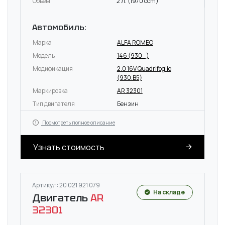
Объём
2 л. (1970 ccm)
Автомобиль:
Марка
ALFA ROMEO
Модель
146 (930_)
Модификация
2.0 16V Quadrifoglio
(930.B5)
Маркировка
AR 32301
Тип двигателя
Бензин
Посмотреть полное описание
Узнать стоимость
Артикул: 20 021 921 079
На складе
Двигатель
AR
32301