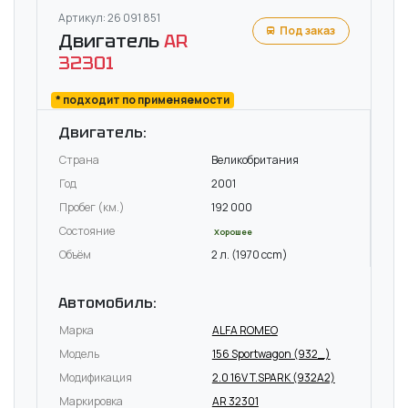
Артикул: 26 091 851
Под заказ
Двигатель
AR
32301
* подходит по применяемости
Двигатель:
Страна
Великобритания
Год
2001
Пробег (км.)
192 000
Состояние
Хорошее
Объём
2 л. (1970 ccm)
Автомобиль:
Марка
ALFA ROMEO
Модель
156 Sportwagon (932_)
Модификация
2.0 16V T.SPARK (932A2)
Маркировка
AR 32301