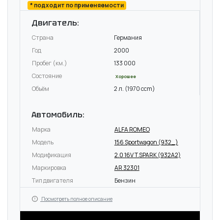
* подходит по применяемости
Двигатель:
Страна
Германия
Год
2000
Пробег (км.)
133 000
Состояние
Хорошее
Объём
2 л. (1970 ccm)
Автомобиль:
Марка
ALFA ROMEO
Модель
156 Sportwagon (932_)
Модификация
2.0 16V T.SPARK (932A2)
Маркировка
AR 32301
Тип двигателя
Бензин
Посмотреть полное описание