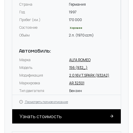
Страна
Германия
Год
1997
Пробег (км.)
170 000
Состояние
Хорошее
Объём
2 л. (1970 ccm)
Автомобиль:
Марка
ALFA ROMEO
Модель
156 (932_)
Модификация
2.0 16V T.SPARK (932A2)
Маркировка
AR 32301
Тип двигателя
Бензин
Посмотреть полное описание
Узнать стоимость