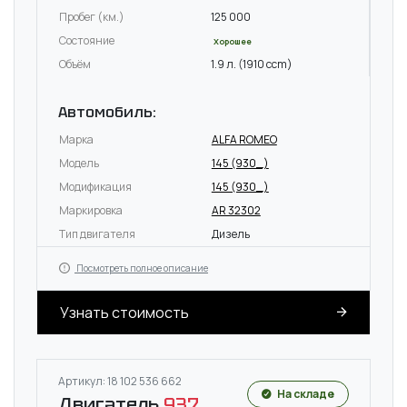
Пробег (км.)
125 000
Состояние
Хорошее
Объём
1.9 л. (1910 ccm)
Автомобиль:
Марка
ALFA ROMEO
Модель
145 (930_)
Модификация
145 (930_)
Маркировка
AR 32302
Тип двигателя
Дизель
Посмотреть полное описание
Узнать стоимость
Артикул: 18 102 536 662
На складе
Двигатель
937