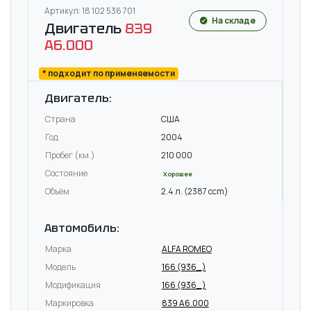
Артикул: 18 102 536 701
На складе
Двигатель
839
A6.000
* подходит по применяемости
Двигатель:
Страна
США
Год
2004
Пробег (км.)
210 000
Состояние
Хорошее
Объём
2.4 л. (2387 ccm)
Автомобиль:
Марка
ALFA ROMEO
Модель
166 (936_)
Модификация
166 (936_)
Маркировка
839 A6.000