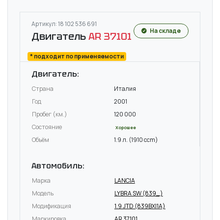
Артикул: 18 102 536 691
На складе
Двигатель
AR 37101
* подходит по применяемости
Двигатель:
Страна
Италия
Год
2001
Пробег (км.)
120 000
Состояние
Хорошее
Объём
1.9 л. (1910 ccm)
Автомобиль:
Марка
LANCIA
Модель
LYBRA SW (839_)
Модификация
1.9 JTD (839BXI1A)
Маркировка
AR 37101