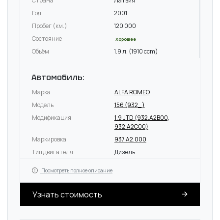
Страна
Латвия
Год
2001
Пробег (км.)
120 000
Состояние
Хорошее
Объём
1.9 л. (1910 ccm)
Автомобиль:
Марка
ALFA ROMEO
Модель
156 (932_)
Модификация
1.9 JTD (932.A2B00,
932.A2C00)
Маркировка
937 A2.000
Тип двигателя
Дизель
Посмотреть полное описание
Узнать стоимость