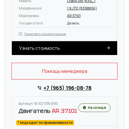
Модель
LYBRA SW (839_)
Модификация
1.9 JTD (839BXI1A)
Маркировка
AR 37101
Тип двигателя
Дизель
Посмотреть полное описание
Узнать стоимость
Помощь менеджера
+7 (965) 196-08-78
Артикул: 18 102 536 690
На складе
Двигатель
AR 37101
* подходит по применяемости