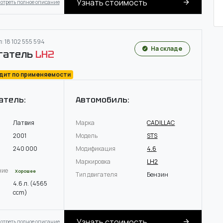
Узнать стоимость
отреть полное описание
: 18 102 555 594
На складе
гатель
LH2
одит по применяемости
атель:
Автомобиль:
Латвия
Марка
CADILLAC
2001
Модель
STS
240 000
Модификация
4.6
Маркировка
LH2
ние
Хорошее
Тип двигателя
Бензин
4.6 л. (4565
ccm)
Узнать стоимость
отреть полное описание