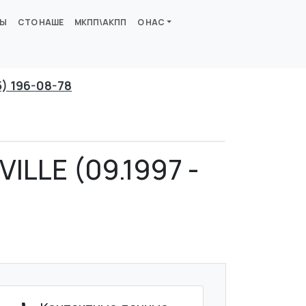
ВЫ
СТО НАШЕ
МКПП\АКПП
О НАС
5) 196-08-78
ILLE (09.1997 -