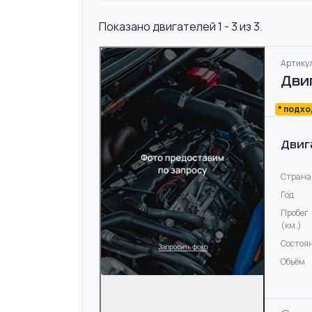
Показано двигателей 1 - 3 из 3.
Артикул
Дви
* подх
Двиг
Страна
Год
Пробег
(км.)
Состоя
Объём