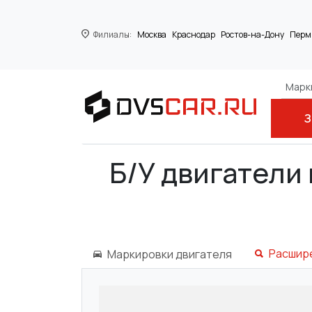
Филиалы:
Москва
Краснодар
Ростов-на-Дону
Перм
Марки
З
Главная
CADILLAC
SEVILLE
SEVILLE
Б/У двигатели 
Расшир
Маркировки двигателя