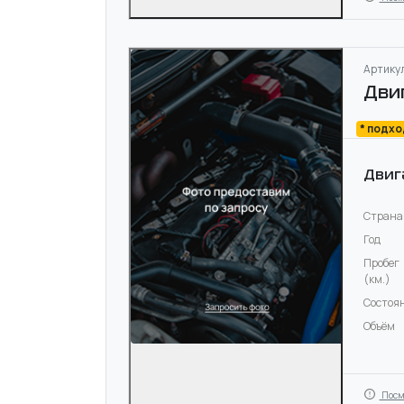
Артикул
Дви
* подх
Двиг
Страна
Год
Пробег
(км.)
Состоя
Объём
Посм