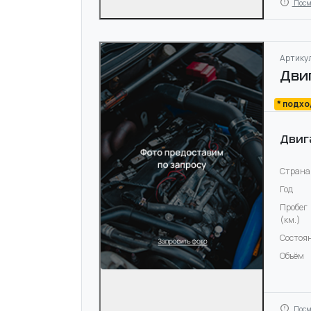
Посм
Артикул
Дви
* подх
Двиг
Страна
Год
Пробег
(км.)
Состоя
Объём
Посм