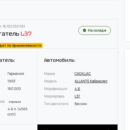
: 18 102 555 581
На складе
гатель
L37
одит по применяемости
атель:
Автомобиль:
Германия
Марка
CADILLAC
1993
Модель
ALLANTE Кабриолет
160 000
Модификация
4.6
Маркировка
L37
ние
Хорошее
Тип двигателя
Бензин
4.6 л. (4565
ccm)