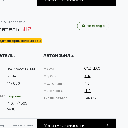
: 18 102 555 595
На складе
гатель
LH2
одит по применяемости
атель:
Автомобиль:
Великобритания
Марка
CADILLAC
2004
Модель
XLR
147 000
Модификация
4.6
Маркировка
LH2
ние
Хорошее
Тип двигателя
Бензин
4.6 л. (4565
ccm)
Узнать стоимость
отреть полное описание