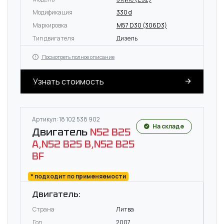
Модификация
330 d
Маркировка
M57 D30 (306D3)
Тип двигателя
Дизель
Посмотреть полное описание
Узнать стоимость
Артикул: 18 102 538 902
На складе
Двигатель
N52 B25
A,N52 B25 B,N52 B25
BF
* подходит по применяемости
Двигатель:
Страна
Литва
Год
2007