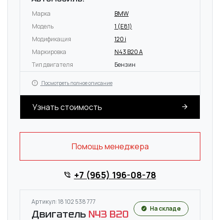
Марка
BMW
Модель
1 (E81)
Модификация
120 i
Маркировка
N43 B20 A
Тип двигателя
Бензин
Посмотреть полное описание
Узнать стоимость
Помощь менеджера
+7 (965) 196-08-78
Артикул: 18 102 538 777
На складе
Двигатель
N43 B20