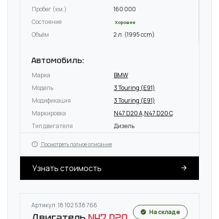
Пробег (км.)
160 000
Состояние
Хорошее
Объём
2 л. (1995 ccm)
Автомобиль:
Марка
BMW
Модель
3 Touring (E91)
Модификация
3 Touring (E91)
Маркировка
N47 D20 A,N47 D20 C
Тип двигателя
Дизель
Посмотреть полное описание
Узнать стоимость
Артикул: 18 102 538 766
На складе
Двигатель
N47 D20