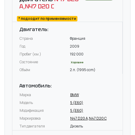
A,N47 D20 C
* подходит по применяемости
Двигатель:
Страна
Франция
Год
2009
Пробег (км.)
192 000
Состояние
Хорошее
Объём
2 л. (1995 ccm)
Автомобиль:
Марка
BMW
Модель
5 (E60)
Модификация
5 (E60)
Маркировка
N47 D20 A,N47 D20 C
Тип двигателя
Дизель