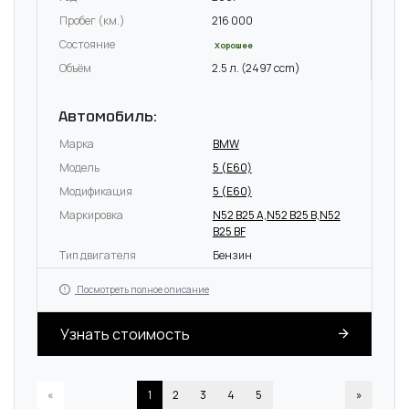
Пробег (км.)
216 000
Состояние
Хорошее
Объём
2.5 л. (2497 ccm)
Автомобиль:
Марка
BMW
Модель
5 (E60)
Модификация
5 (E60)
Маркировка
N52 B25 A,N52 B25 B,N52
B25 BF
Тип двигателя
Бензин
Посмотреть полное описание
Узнать стоимость
«
1
2
3
4
5
»