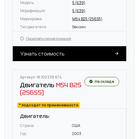
Модель
5 (E39)
Модификация
5 (E39)
Маркировка
M54 B25 (256S5)
Тип двигателя
Бензин
Посмотреть полное описание
Узнать стоимость
Артикул: 18 102 538 874
На складе
Двигатель
M54 B25
(256S5)
* подходит по применяемости
Двигатель:
Страна
США
Год
2003