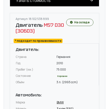
Узнать стоимость
Артикул: 18 102 538 899
На складе
Двигатель
M57 D30
(306D3)
* подходит по применяемости
Двигатель:
Страна
Германия
Год
2010
Пробег (км.)
75 000
Состояние
Хорошее
Объём
3 л. (2993 ccm)
Автомобиль:
Марка
BMW
Модель
3 купе (E92)