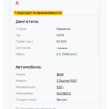
A
* подходит по применяемости
Двигатель:
Страна
Германия
Год
2009
Пробег (км.)
80 000
Состояние
Хорошее
Объём
2 л. (1995 ccm)
Автомобиль:
Марка
BMW
Модель
5 Touring (E61)
Модификация
520 i
Маркировка
N43 B20 A
Тип двигателя
Бензин
Посмотреть полное описание