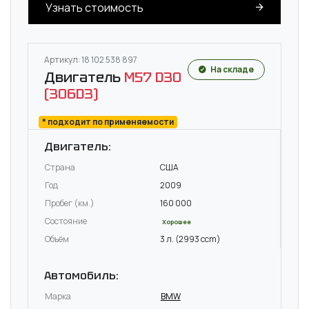
Узнать стоимость
Артикул: 18 102 538 897
На складе
Двигатель
M57 D30
(306D3)
* подходит по применяемости
Двигатель:
Страна
США
Год
2009
Пробег (км.)
160 000
Состояние
Хорошее
Объём
3 л. (2993 ccm)
Автомобиль:
Марка
BMW