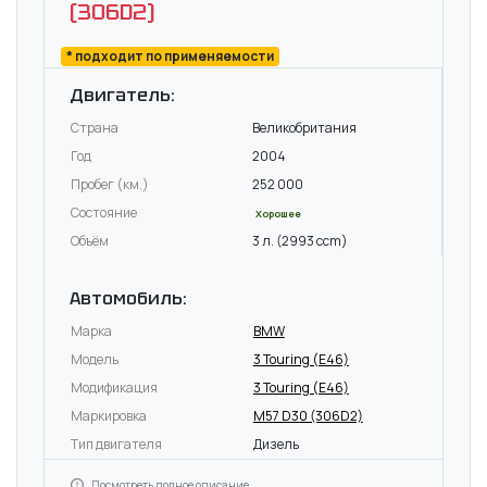
(306D2)
* подходит по применяемости
Двигатель:
Страна
Великобритания
Год
2004
Пробег (км.)
252 000
Состояние
Хорошее
Объём
3 л. (2993 ccm)
Автомобиль:
Марка
BMW
Модель
3 Touring (E46)
Модификация
3 Touring (E46)
Маркировка
M57 D30 (306D2)
Тип двигателя
Дизель
Посмотреть полное описание