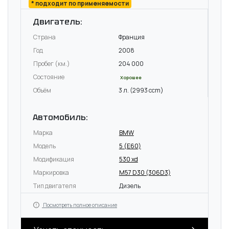
* подходит по применяемости
Двигатель:
Страна
Франция
Год
2008
Пробег (км.)
204 000
Состояние
Хорошее
Объём
3 л. (2993 ccm)
Автомобиль:
Марка
BMW
Модель
5 (E60)
Модификация
530 xd
Маркировка
M57 D30 (306D3)
Тип двигателя
Дизель
Посмотреть полное описание