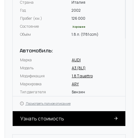
Страна
Италия
Год
2002
Пробег (км.)
126 000
Состояние
Хорошее
Объём
1.8 л. (1781 ccm)
Автомобиль:
Марка
AUDI
Модель
A3 (8L1)
Модификация
1.8 T quattro
Маркировка
ARY
Тип двигателя
Бензин
Посмотреть полное описание
Узнать стоимость