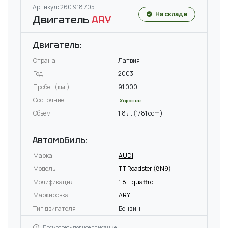
Артикул: 260 918 705
На складе
Двигатель
ARY
Двигатель:
Страна
Латвия
Год
2003
Пробег (км.)
91 000
Состояние
Хорошее
Объём
1.8 л. (1781 ccm)
Автомобиль:
Марка
AUDI
Модель
TT Roadster (8N9)
Модификация
1.8 T quattro
Маркировка
ARY
Тип двигателя
Бензин
Посмотреть полное описание