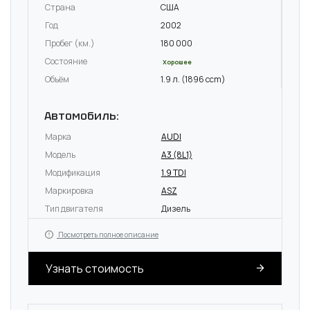
Страна
США
Год
2002
Пробег (км.)
180 000
Состояние
Хорошее
Объём
1.9 л. (1896 ccm)
Автомобиль:
Марка
AUDI
Модель
A3 (8L1)
Модификация
1.9 TDI
Маркировка
ASZ
Тип двигателя
Дизель
Посмотреть полное описание
Узнать стоимость