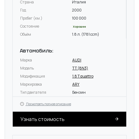
Страна
Италия
Год
2000
Пробег (км.)
100 000
Состояние
Хорошее
Объём
1.8 л. (1781 ccm)
Автомобиль:
Марка
AUDI
Модель
TT (8N3)
Модификация
1.8 T quattro
Маркировка
ARY
Тип двигателя
Бензин
Посмотреть полное описание
Узнать стоимость