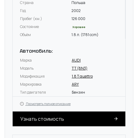
Страна
Польша
Год
2002
Пробег (км.)
126 000
Состояние
Хорошее
Объём
1.8 л. (1781 ccm)
Автомобиль:
Марка
AUDI
Модель
TT (8N3)
Модификация
1.8 T quattro
Маркировка
ARY
Тип двигателя
Бензин
Посмотреть полное описание
Узнать стоимость