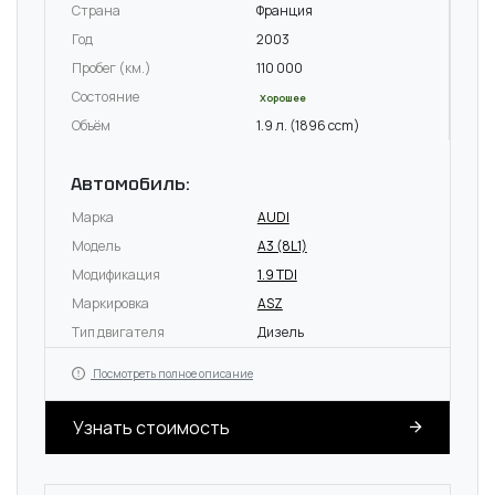
Страна
Франция
Год
2003
Пробег (км.)
110 000
Состояние
Хорошее
Объём
1.9 л. (1896 ccm)
Автомобиль:
Марка
AUDI
Модель
A3 (8L1)
Модификация
1.9 TDI
Маркировка
ASZ
Тип двигателя
Дизель
Посмотреть полное описание
Узнать стоимость