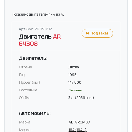
Показано двигателей 1 - 4 из 4.
Артикул: 26 091 812
Под заказ
Двигатель
AR
64308
Двигатель:
Страна
Литва
Год
1998
Пробег (км.)
147 000
Состояние
Хорошее
Объём
3 л. (2959 ccm)
Автомобиль:
Марка
ALFA ROMEO
Модель
164 (164_)