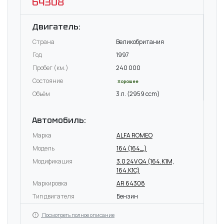
64308
Двигатель:
Страна
Великобритания
Год
1997
Пробег (км.)
240 000
Состояние
Хорошее
Объём
3 л. (2959 ccm)
Автомобиль:
Марка
ALFA ROMEO
Модель
164 (164_)
Модификация
3.0 24V Q4 (164.K1M,
164.K1C)
Маркировка
AR 64308
Тип двигателя
Бензин
Посмотреть полное описание