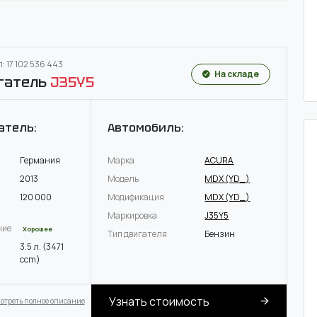
: 17 102 536 443
На складе
гатель
J35Y5
атель:
Автомобиль:
Германия
Марка
ACURA
2013
Модель
MDX (YD_)
120 000
Модификация
MDX (YD_)
Маркировка
J35Y5
ние
Хорошее
Тип двигателя
Бензин
3.5 л. (3471
ccm)
Узнать стоимость
отреть полное описание