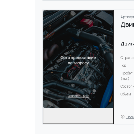
Артикул
Дви
Двиг
Страна
Год
Пробег
(км.)
Состоя
Объём
Посм