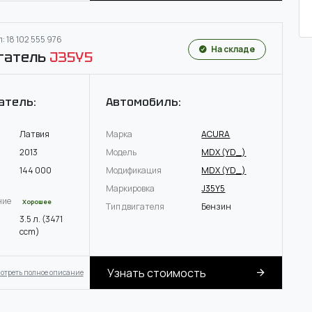
: 18 102 555 976
На складе
гатель
J35Y5
атель:
Автомобиль:
Латвия
Марка
ACURA
2013
Модель
MDX (YD_)
144 000
Модификация
MDX (YD_)
Маркировка
J35Y5
ние
Хорошее
Тип двигателя
Бензин
3.5 л. (3471
ccm)
Узнать стоимость
отреть полное описание