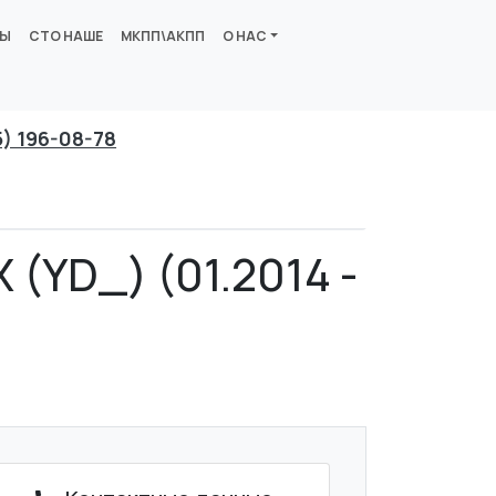
ВЫ
СТО НАШЕ
МКПП\АКПП
О НАС
5) 196-08-78
(YD_) (01.2014 -