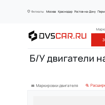
Филиалы:
Москва
Краснодар
Ростов-на-Дону
Перм
Марки
З
Главная
ACURA
MDX (YD_)
MDX (
Б/У двигатели н
Расшир
Маркировки двигателя