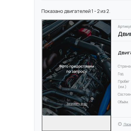
Показано двигателей 1 - 2 из 2.
Артикул
Дви
Двиг
Страна
Год
Пробег
(км.)
Состоя
Объём
Посм